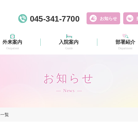
045-341-7700
お知らせ
外来案内
入院案内
部署紹介
Outpatient
Guide
Department
お知らせ
News
ごあいさつ・理念
電車・バス・タク
デイケア
お車の場合
病院概要
作業療法
シー
Greeting And Philosophy
Day Care
Hospital Outline
Rehabilitation
Access by Car
事一覧
Access by Train or Bus or Taxi or Shuttle Bus
詳細
詳細
詳細
詳細
詳細