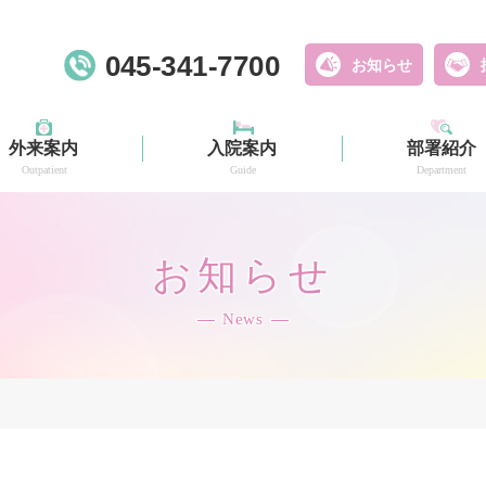
045-341-7700
お知らせ
外来案内
入院案内
部署紹介
Outpatient
Guide
Department
お知らせ
News
ごあいさつ・理念
電車・バス・タク
デイケア
お車の場合
病院概要
作業療法
シー
Greeting And Philosophy
Day Care
Hospital Outline
Rehabilitation
Access by Car
Access by Train or Bus or Taxi or Shuttle Bus
詳細
詳細
詳細
詳細
詳細